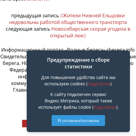
предыдущая запись
Жители Нижней Ельцовки
недовольны работой общественного транспорта
следующая запись
Новосибирская скорая угодила в
открытый люк
Информационный портал «Родные берега» rberega.info
Свидетельство о регистрации сетевого издания «Родные
Предупреждение о сборе
берега. НСК»: Эл № ФС77-74717 от 11.01.2019 г., выдано
статистики
Федеральной службой по надзору в сфере связи,
информационных технологий и массовых
Для повышения удобства сайта мы
коммуникаций. Учредитель ООО «СовИнформ».
используем cookies (
подробнее
).
Главный редактор Байжанов Ерлан Омарович
К сайту подключен сервис
Яндекс.Метрика, который также
использует файлы cookie (
подробнее
).
Наверх
Я согласен/согласна
Мобильн.
Компьютерная