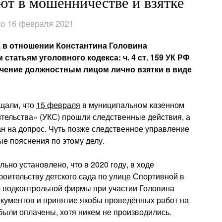
ют в мошенничестве и взятке
о 16 февраля 2021
 в отношении Константина Головина
статьям уголовного кодекса: ч. 4 ст. 159 УК РФ
олучение должностным лицом лично взятки в виде
щали, что
15 февраля
в муниципальном казенном
тельства» (УКС) прошли следственные действия, а
ан на допрос. Чуть позже следственное управление
е пояснения по этому делу.
льно установлено, что в 2020 году, в ходе
оительству детского сада по улице Спортивной в
 подконтрольной фирмы при участии Головина
кументов и принятие якобы проведённых работ на
были оплачены, хотя никем не производились.