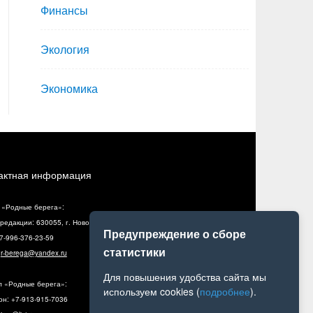
Финансы
Экология
Экономика
актная информация
 «Родные берега»:
редакции: 630055, г. Новосибирск, ул. Разъездная, 10, оф. 5
Предупреждение о сборе
+7-996-376-23-59
статистики
:
r-berega@yandex.ru
Для повышения удобства сайта мы
л «Родные берега»:
используем cookies (
подробнее
).
н: +7-913-915-7036