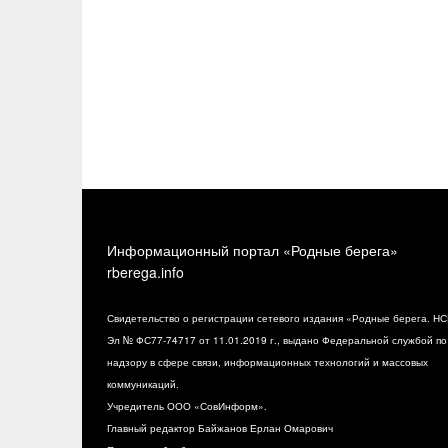
Информационный портал «Родные берега»
rberega.info
Свидетельство о регистрации сетевого издания «Родные берега. НС
Эл № ФС77-74717 от 11.01.2019 г., выдано Федеральной службой по
надзору в сфере связи, информационных технологий и массовых
коммуникаций.
Учредитель ООО «СовИнформ».
Главный редактор Байжанов Ерлан Омарович