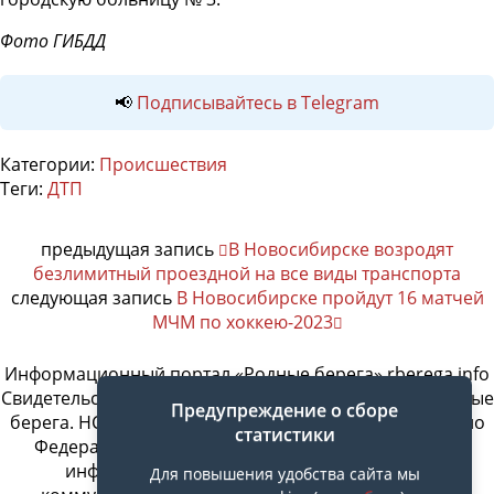
Фото ГИБДД
📢
Подписывайтесь в Telegram
Категории:
Происшествия
Теги:
ДТП
предыдущая запись
В Новосибирске возродят
безлимитный проездной на все виды транспорта
следующая запись
В Новосибирске пройдут 16 матчей
МЧМ по хоккею-2023
Информационный портал «Родные берега» rberega.info
Свидетельство о регистрации сетевого издания «Родные
Предупреждение о сборе
берега. НСК»: Эл № ФС77-74717 от 11.01.2019 г., выдано
статистики
Федеральной службой по надзору в сфере связи,
информационных технологий и массовых
Для повышения удобства сайта мы