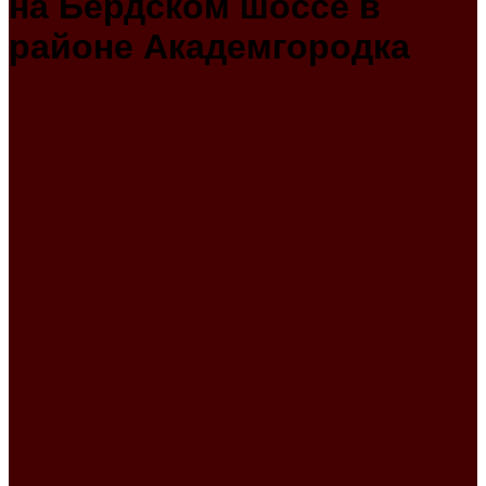
на Бердском шоссе в
районе Академгородка