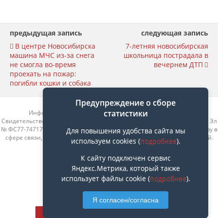
предыдущая запись
следующая запись
В центре Новосибирска
7-летняя новосибирская
машина МЧС из-за снега
школьница пострадала в
не смогла во-время
вечернем ДТП
проехать на пожар:
погибли кошки и собака
Предупреждение о сборе
статистики
Информационный портал «Родные берега» rberega.info
Свидетельство о регистрации сетевого издания «Родные берега. НСК»: Эл
№ ФС77-74717 от 11.01.2019 г., выдано Федеральной службой по надзору в
Для повышения удобства сайта мы
сфере связи, информационных технологий и массовых коммуникаций.
используем cookies (
подробнее
).
Учредитель ООО «СовИнформ».
Главный редактор Байжанов Ерлан Омарович
К сайту подключен сервис
Яндекс.Метрика, который также
использует файлы cookie (
подробнее
).
Наверх
Я согласен/согласна
Мобильн.
Компьютерная