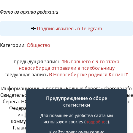
Фото из архива редакции
📢
Подписывайтесь в Telegram
Категории:
Общество
предыдущая запись
Выпавшего с 9-го этажа
новосибирца отправили в психбольницу
следующая запись
В Новосибирске родился Космос
Информационный портал «Родные берега» rberega.info
Свидетельство о регистрации сетевого издания «Родные
Предупреждение о сборе
берега. НСК»: Эл № ФС77-74717 от 11.01.2019 г., выдано
статистики
Федеральной службой по надзору в сфере связи,
информационных технологий и массовых
Для повышения удобства сайта мы
коммуникаций. Учредитель ООО «СовИнформ».
используем cookies (
подробнее
).
Главный редактор Байжанов Ерлан Омарович
К сайту подключен сервис