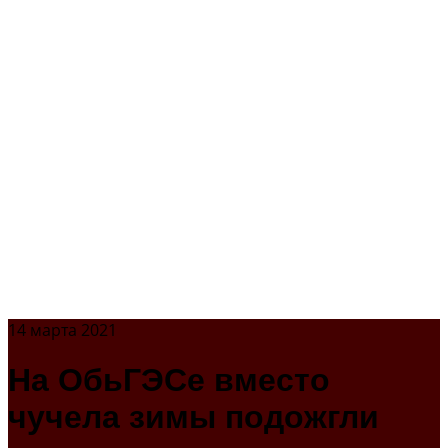
14 марта 2021
На ОбьГЭСе вместо
чучела зимы подожгли