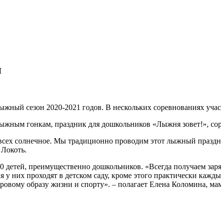
н
 лыжный сезон 2020-2021 годов. В нескольких соревнованиях уча
лыжным гонкам, праздник для дошкольников «Лыжня зовет!», со
у всех солнечное. Мы традиционно проводим этот лыжный праздн
 Локоть.
0 детей, преимущественно дошкольников. «Всегда получаем зар
я у них проходят в детском саду, кроме этого практически кажд
овому образу жизни и спорту». – полагает Елена Коломина, ма