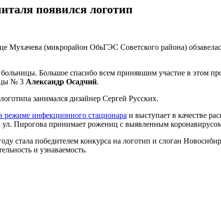
питаля появился логотип
це Мухачева (микрорайон ОбьГЭС Советского района) обзавелас
я больницы. Большое спасибо всем принявшим участие в этом пр
ицы № 3
Александр Осадчий
.
логотипа занимался дизайнер Сергей Русских.
т в режиме инфекционного стационара
и выступает в качестве рас
 ул. Пирогова принимает рожениц с выявленным коронавирусом
ду стала победителем конкурса на логотип и слоган Новосибирс
ельность и узнаваемость.