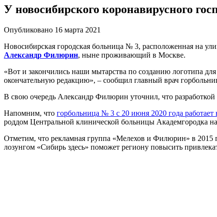
У новосибирского коронавирусного гос
Опубликовано 16 марта 2021
Новосибирская городская больница № 3, расположенная на ули
Александр Филюрин
, ныне проживающий в Москве.
«Вот и закончились наши мытарства по созданию логотипа дл
окончательную редакцию», – сообщил главный врач горбольн
В свою очередь Александр Филюрин уточнил, что разработкой 
Напомним, что
горбольница № 3 с 20 июня 2020 года работае
роддом Центральной клинической больницы Академгородка на
Отметим, что рекламная группа «Мелехов и Филюрин» в 2015 го
лозунгом «Сибирь здесь» поможет региону повысить привлекат