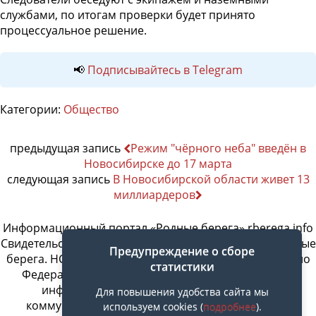
службами, по итогам проверки будет принято
процессуальное решение.
📢
Подписывайтесь в Telegram
Категории:
Общество
предыдущая запись
Режим "чёрного неба" введён в
Новосибирске до 17 марта
следующая запись
В Новосибирской области живет 13
миллиардеров
Информационный портал «Родные берега» rberega.info
Свидетельство о регистрации сетевого издания «Родные
Предупреждение о сборе
берега. НСК»: Эл № ФС77-74717 от 11.01.2019 г., выдано
статистики
Федеральной службой по надзору в сфере связи,
информационных технологий и массовых
Для повышения удобства сайта мы
коммуникаций. Учредитель ООО «СовИнформ».
используем cookies (
подробнее
).