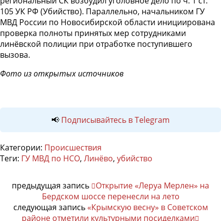
региональный СК возбудил уголовное дело по ч. 1 ст.
105 УК РФ (Убийство). Параллельно, начальником ГУ
МВД России по Новосибирской области инициирована
проверка полноты принятых мер сотрудниками
линёвской полиции при отработке поступившего
вызова.
Фото из открытых источников
📢
Подписывайтесь в Telegram
Категории:
Происшествия
Теги:
ГУ МВД по НСО
,
Линёво
,
убийство
предыдущая запись
Открытие «Леруа Мерлен» на
Бердском шоссе перенесли на лето
следующая запись
«Крымскую весну» в Советском
районе отметили культурными посиделками