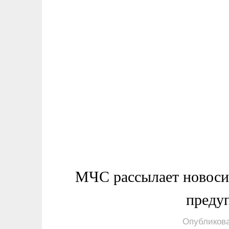
МЧС рассылает новос
преду
Опубликова