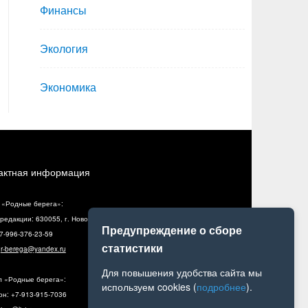
Финансы
Экология
Экономика
актная информация
 «Родные берега»:
редакции: 630055, г. Новосибирск, ул. Разъездная, 10, оф. 5
Предупреждение о сборе
+7-996-376-23-59
статистики
:
r-berega@yandex.ru
Для повышения удобства сайта мы
л «Родные берега»:
используем cookies (
подробнее
).
н: +7-913-915-7036