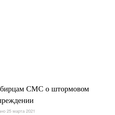
ибирцам СМС о штормовом
преждении
но 25 марта 2021