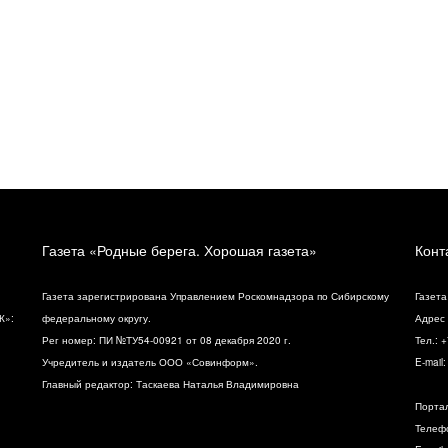
Газета «Родные берега. Хорошая газета»
Конт
Газета зарегистрирована Управлением Роскомнадзора по Сибирскому
Газета
К»:
федеральному округу.
Адрес 
Рег номер: ПИ №ТУ54-00921 от 08 декабря 2020 г.
Тел.: 
Учредитель и издатель ООО «Совинформ».
E-mail
Главный редактор: Таскаева Наталья Владимировна
Порта
Телефо