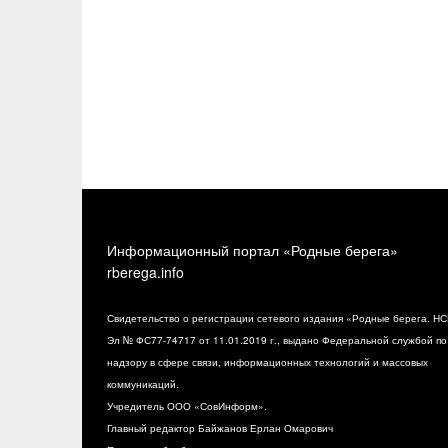
Информационный портал «Родные берега»
rberega.info
Свидетельство о регистрации сетевого издания «Родные берега. НС
Эл № ФС77-74717 от 11.01.2019 г., выдано Федеральной службой по
надзору в сфере связи, информационных технологий и массовых
коммуникаций.
Учредитель ООО «СовИнформ».
Главный редактор Байжанов Ерлан Омарович