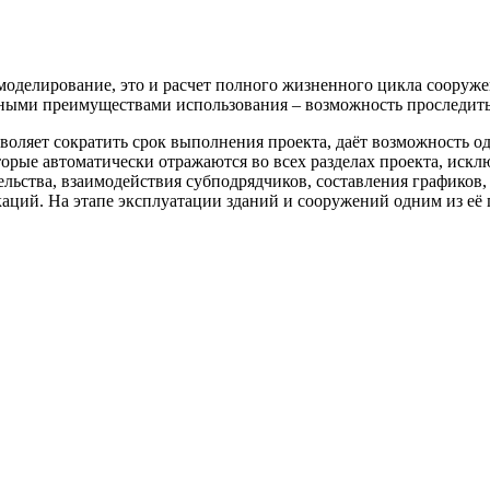
оделирование, это и расчет полного жизненного цикла сооружени
вными преимуществами использования – возможность проследить
воляет сократить срок выполнения проекта, даёт возможность о
торые автоматически отражаются во всех разделах проекта, искл
ельства, взаимодействия субподрядчиков, составления графиков,
икаций. На этапе эксплуатации зданий и сооружений одним из е