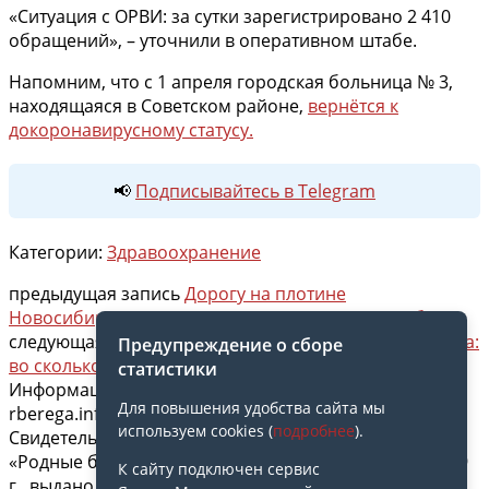
«Ситуация с ОРВИ: за сутки зарегистрировано 2 410
обращений», – уточнили в оперативном штабе.
Напомним, что с 1 апреля городская больница № 3,
находящаяся в Советском районе,
вернётся к
докоронавирусному статусу.
📢
Подписывайтесь в Telegram
Категории:
Здравоохранение
предыдущая запись
Дорогу на плотине
Новосибирской ГЭС размывает из-за нового забора
следующая запись
Словакия – Россия футбол 30 марта:
Предупреждение о сборе
во сколько смотреть на Матч ТВ
статистики
Информационный портал «Родные берега»
Для повышения удобства сайта мы
rberega.info
используем cookies (
подробнее
).
Свидетельство о регистрации сетевого издания
«Родные берега. НСК»: Эл № ФС77-74717 от 11.01.2019
К сайту подключен сервис
г., выдано Федеральной службой по надзору в сфере