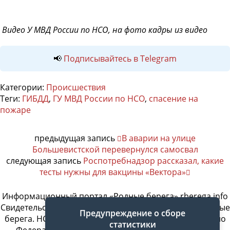
Видео У МВД России по НСО, на фото кадры из видео
📢
Подписывайтесь в Telegram
Категории:
Происшествия
Теги:
ГИБДД
,
ГУ МВД России по НСО
,
спасение на
пожаре
предыдущая запись
В аварии на улице
Большевистской перевернулся самосвал
следующая запись
Роспотребнадзор рассказал, какие
тесты нужны для вакцины «Вектора»
Информационный портал «Родные берега» rberega.info
Свидетельство о регистрации сетевого издания «Родные
Предупреждение о сборе
берега. НСК»: Эл № ФС77-74717 от 11.01.2019 г., выдано
статистики