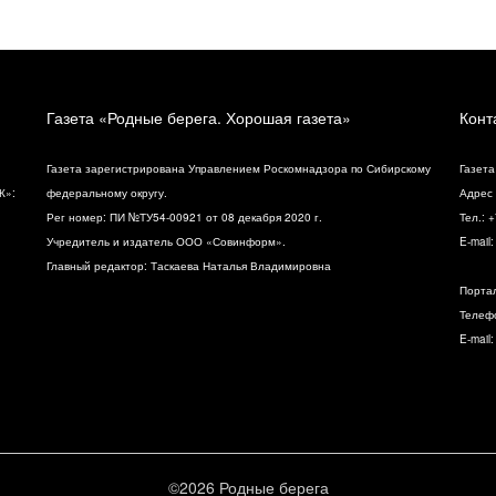
Газета «Родные берега. Хорошая газета»
Конт
Газета зарегистрирована Управлением Роскомнадзора по Сибирскому
Газета
К»:
федеральному округу.
Адрес 
Рег номер: ПИ №ТУ54-00921 от 08 декабря 2020 г.
Тел.: 
Учредитель и издатель ООО «Совинформ».
E-mail
Главный редактор: Таскаева Наталья Владимировна
Порта
Телефо
E-mail
©2026 Родные берега