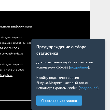
актная информация
 «Родные берега»:
редакции: 630055, г. Новосибирск, ул. Разъездная, 10, оф. 5
Предупреждение о сборе
+7-996-376-23-59
статистики
:
r-berega@yandex.ru
Для повышения удобства сайта мы
л «Родные берега»:
используем cookies (
подробнее
).
н: +7-913-915-7036
:
irex@list.ru
К сайту подключен сервис
Яндекс.Метрика, который также
использует файлы cookie (
подробнее
).
Я согласен/согласна