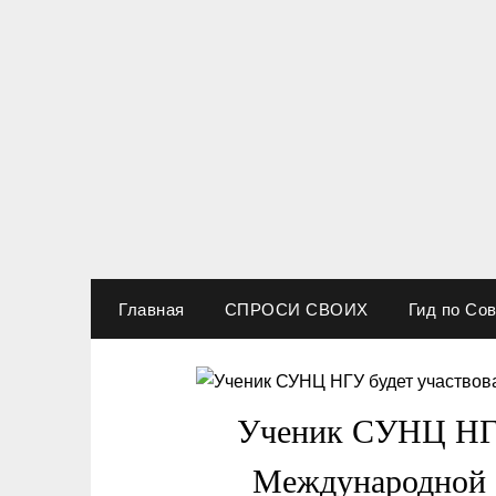
Перейти
к
содержимому
Новости Новосибирска
Родные берега
Главная
СПРОСИ СВОИХ
Гид по Со
Ученик СУНЦ НГУ
Международной 