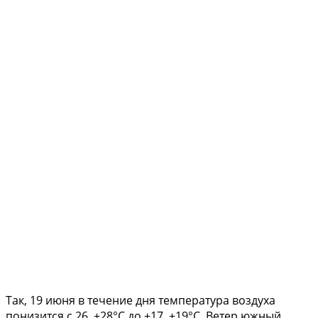
Так, 19 июня в течение дня температура воздуха
понизится с 26..+28°С до +17..+19°С. Ветер южный,