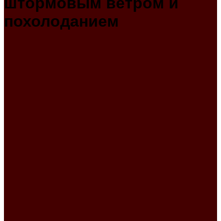
штормовым ветром и
похолоданием