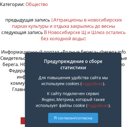
Категории:
Общество
предыдущая запись
Аттракционы в новосибирских
парках культуры и отдыха закрылись до весны
следующая запись
В Новосибирске Щ и Шлюз остались
без холодной воды
Информационный портал «Родные берега» rberega.info
Свидетельство о регистрации сетевого издания «Родные
Предупреждение о сборе
берега. НСК»: Эл № ФС77-74717 от 11.01.2019 г., выдано
статистики
Федеральной службой по надзору в сфере связи,
информационных технологий и массовых
Для повышения удобства сайта мы
коммуникаций. Учредитель ООО «СовИнформ».
используем cookies (
подробнее
).
Главный редактор Байжанов Ерлан Омарович
К сайту подключен сервис
Яндекс.Метрика, который также
использует файлы cookie (
подробнее
).
Наверх
Я согласен/согласна
Мобильн.
Компьютерная