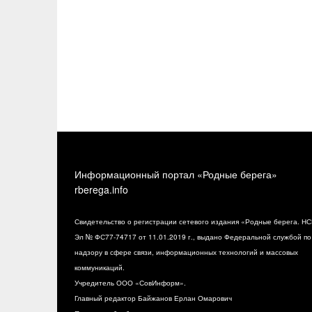
Информационный портал «Родные берега»
rberega.info
Свидетельство о регистрации сетевого издания «Родные берега. НС
Эл № ФС77-74717 от 11.01.2019 г., выдано Федеральной службой по
надзору в сфере связи, информационных технологий и массовых
коммуникаций.
Учредитель ООО «СовИнформ».
Главный редактор Байжанов Ерлан Омарович