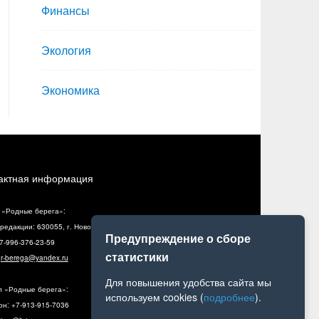
Финансы
Экология
Экономика
актная информация
 «Родные берега»:
редакции: 630055, г. Новосибирск, ул. Разъездная, 10, оф. 5
Предупреждение о сборе
+7-996-376-23-59
статистики
:
r-berega@yandex.ru
Для повышения удобства сайта мы
л «Родные берега»:
используем cookies (
подробнее
).
н: +7-913-915-7036