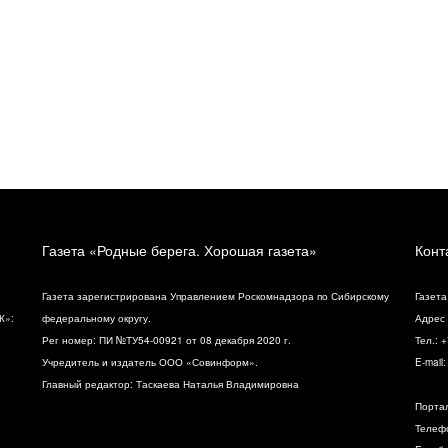
Газета «Родные берега. Хорошая газета»
Конт
Газета зарегистрирована Управлением Роскомнадзора по Сибирскому
Газета
К»:
федеральному округу.
Адрес 
Рег номер: ПИ №ТУ54-00921 от 08 декабря 2020 г.
Тел.: 
Учредитель и издатель ООО «Совинформ».
E-mail
Главный редактор: Таскаева Наталья Владимировна
Порта
Телефо