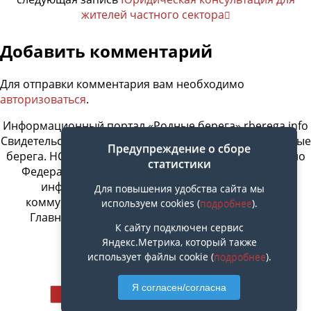
жителей частного сектора
Добавить комментарий
Для отправки комментария вам необходимо
авторизоваться
.
Информационный портал «Родные берега» rberega.info
Свидетельство о регистрации сетевого издания «Родные
Предупреждение о сборе
берега. НСК»: Эл № ФС77-74717 от 11.01.2019 г., выдано
статистики
Федеральной службой по надзору в сфере связи,
информационных технологий и массовых
Для повышения удобства сайта мы
коммуникаций. Учредитель ООО «СовИнформ».
используем cookies (
подробнее
).
Главный редактор Байжанов Ерлан Омарович
К сайту подключен сервис
Яндекс.Метрика, который также
использует файлы cookie (
подробнее
).
Наверх
Я согласен/согласна
Мобильн.
Компьютерная