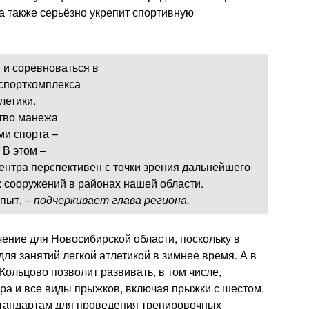
 а также серьёзно укрепит спортивную
 и соревноваться в
 спорткомплекса
летики.
тво манежа
ми спорта –
 В этом –
ентра перспективен с точки зрения дальнейшего
 сооружений в районах нашей области.
опыт, –
подчеркивает глава региона.
ение для Новосибирской области, поскольку в
ля занятий легкой атлетикой в зимнее время. А в
ольцово позволит развивать, в том числе,
дра и все виды прыжков, включая прыжки с шестом.
стандартам для проведения тренировочных