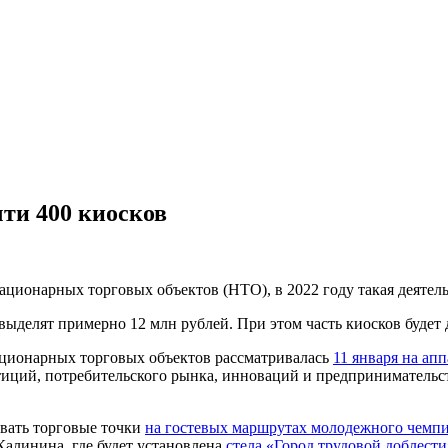
ти 400 киосков
ционарных торговых объектов (НТО), в 2022 году такая деятельн
 выделят примерно 12 млн рублей. При этом часть киосков будет 
ационарных торговых объектов рассматривалась
11 января на ап
тиций, потребительского рынка, инноваций и предпринимательс
вать торговые точки
на гостевых маршрутах молодежного чемпи
Калинина, где будет установлена
стела «Город трудовой доблести