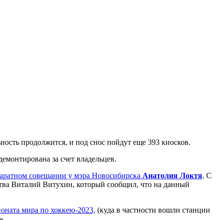
ость продолжится, и под снос пойдут еще 393 киосков.
демонтирована за счет владельцев.
паратном совещании у мэра Новосибирска
Анатолия Локтя
. С
тва Виталий Витухин, который сообщил, что на данный
оната мира по хоккею-2023,
(куда в частности вошли станции
».