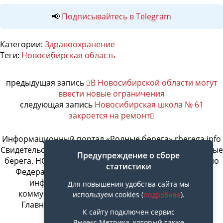
📢
Подписывайтесь в Telegram
Категории:
Здравоохранение
Теги:
Новосибирская область
предыдущая запись
В Новосибирской области могут
ввести новые ограничения
следующая запись
Новосибирская школа № 61
закроется на ремонт
Информационный портал «Родные берега» rberega.info
Свидетельство о регистрации сетевого издания «Родные
Предупреждение о сборе
берега. НСК»: Эл № ФС77-74717 от 11.01.2019 г., выдано
статистики
Федеральной службой по надзору в сфере связи,
информационных технологий и массовых
Для повышения удобства сайта мы
коммуникаций. Учредитель ООО «СовИнформ».
используем cookies (
подробнее
).
Главный редактор Байжанов Ерлан Омарович
К сайту подключен сервис
Яндекс.Метрика, который также