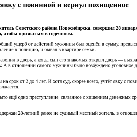
 явку с повинной и вернул похищенное
житель Советского района Новосибирска, совершил 28 января 
, чтобы признаться в содеянном.
общий ущерб от действий мужчины был оценён в сумму, превыси
ление в полицию, и бывал в квартире семьи.
вонил в дверь, а когда сын его знакомых открыл дверь — выхва
у. А в отношении самого мужчины было возбуждено уголовное дел
на срок от 2 до 4 лет. И хотя суд, скорее всего, учтёт явку с 
олжается.
рыто ещё одно преступление, связанное с хищением денежных ср
держан 28-летний ранее не судимый местный житель, в отношени