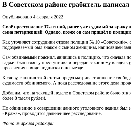
В Советском районе грабитель написал
Опубликовано 4 февраля 2022
Своё преступление 37-летний, ранее уже судимый за кражу 
сына потерпевшей. Однако, позже он сам пришёл в полицию
Как уточняют сотрудники отдела полиции № 10 «Советский», 
подозреваемый был знаком с сыном женщины, написавшей заяв
Сам обвиняемый пояснил, явившись в полицию, что сначала поз
гаджет был изъят у преступника и передан законному владельц
пресечения в виде подписки о невыезде.
К слову, санкция этой статьи предусматривает лишение свободы 
судимости обвиняемого. А пока расследование этого дела прод
Добавим, что на текущей неделе в Советском районе было отк
более 8 тысяч рублей.
По обвинению в совершении данного уголовного деяния был за
«Кража», проводится дальнейшее расследование.
Фото из архива редакции