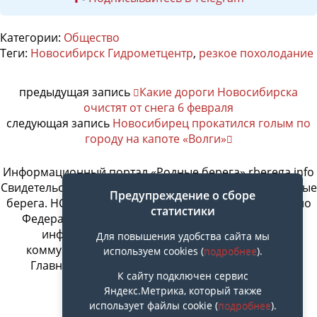
Категории:
Общество
Теги:
Новосибирск Гидрометцентр
,
резкое похолодание
предыдущая запись
Какие дороги Новосибирска
очистят от снега 6 февраля
следующая запись
Новосибирец прокатился голым по
городу на капоте «Волги»
Информационный портал «Родные берега» rberega.info
Свидетельство о регистрации сетевого издания «Родные
Предупреждение о сборе
берега. НСК»: Эл № ФС77-74717 от 11.01.2019 г., выдано
статистики
Федеральной службой по надзору в сфере связи,
информационных технологий и массовых
Для повышения удобства сайта мы
коммуникаций. Учредитель ООО «СовИнформ».
используем cookies (
подробнее
).
Главный редактор Байжанов Ерлан Омарович
К сайту подключен сервис
Яндекс.Метрика, который также
использует файлы cookie (
подробнее
).
Наверх