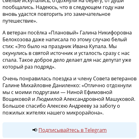
смелые искупались, отдохнули на берегу, от души
пообщались. Надеюсь, что в следующем году нам
вновь удастся повторить это замечательное
путешествие».
А ветеран посёлка «Плановый» Галина Никифоровна
Белокозова даже написала по этому случаю белый
стих: «Это было на праздник Ивана Купала. Мы
окунулись в святой источник и усталость сразу с нас
спала. Такое доброе дело делает для нас депутат уже
который раз подряд».
Очень понравилась поездка и члену Совета ветеранов
Галине Михайловне Даниленко: «Отлично отдохнули
мы с моими подругами — Ниной Ефимовной
Вощиковой и Людмилой Александровной Машуковой.
Большое спасибо Алексею Андрееву за заботу о
пожилых жителях нашего микрорайона».
📢
Подписывайтесь в Telegram