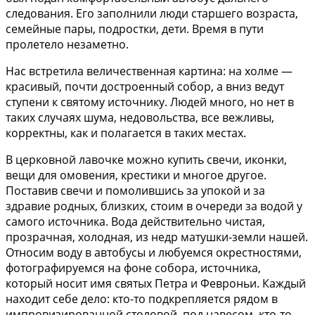
следования. Его заполнили люди старшего возраста,
семейные пары, подростки, дети. Время в пути
пролетело незаметно.
Нас встретила величественная картина: на холме —
красивый, почти достроенный собор, а вниз ведут
ступени к святому источнику. Людей много, но нет в
таких случаях шума, недовольства, все вежливы,
корректны, как и полагается в таких местах.
В церковной лавочке можно купить свечи, иконки,
вещи для омовения, крестики и многое другое.
Поставив свечи и помолившись за упокой и за
здравие родных, близких, стоим в очереди за водой у
самого источника. Вода действительно чистая,
прозрачная, холодная, из недр матушки-земли нашей.
Относим воду в автобусы и любуемся окрестностями,
фотографируемся на фоне собора, источника,
который носит имя святых Петра и Февроньи. Каждый
находит себе дело: кто-то подкрепляется рядом в
импровизированной столовой, под навесом, кто-то