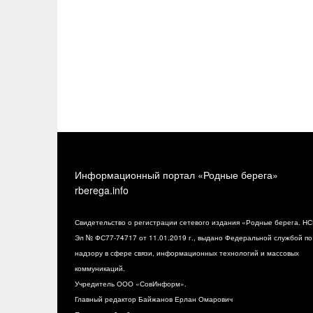
Информационный портал «Родные берега»
rberega.info
Свидетельство о регистрации сетевого издания «Родные берега. НС
Эл № ФС77-74717 от 11.01.2019 г., выдано Федеральной службой по
надзору в сфере связи, информационных технологий и массовых
коммуникаций.
Учредитель ООО «СовИнформ».
Главный редактор Байжанов Ерлан Омарович