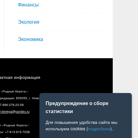
Финансы
Экология
Экономика
актная информация
 «Родные берега»:
редакции: 630055, г. Новосибирск, ул. Разъездная, 10, оф. 5
Предупреждение о сборе
+7-996-376-23-59
статистики
:
r-berega@yandex.ru
Для повышения удобства сайта мы
л «Родные берега»:
используем cookies (
подробнее
).
н: +7-913-915-7036