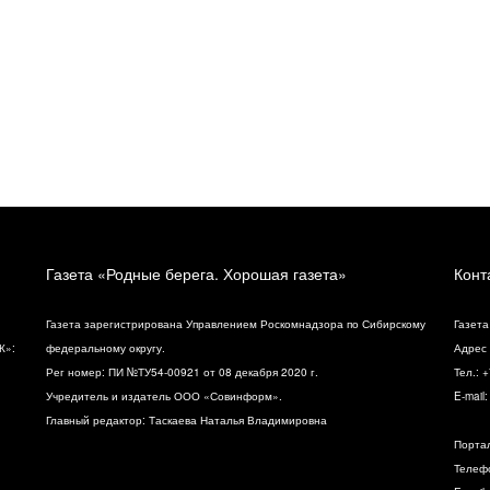
Газета «Родные берега. Хорошая газета»
Конт
Газета зарегистрирована Управлением Роскомнадзора по Сибирскому
Газета
К»:
федеральному округу.
Адрес 
Рег номер: ПИ №ТУ54-00921 от 08 декабря 2020 г.
Тел.: 
Учредитель и издатель ООО «Совинформ».
E-mail
Главный редактор: Таскаева Наталья Владимировна
Порта
Телефо