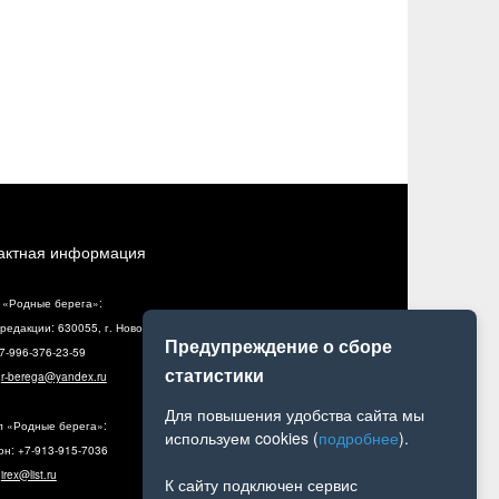
актная информация
 «Родные берега»:
редакции: 630055, г. Новосибирск, ул. Разъездная, 10, оф. 5
Предупреждение о сборе
+7-996-376-23-59
статистики
:
r-berega@yandex.ru
Для повышения удобства сайта мы
л «Родные берега»:
используем cookies (
подробнее
).
н: +7-913-915-7036
:
irex@list.ru
К сайту подключен сервис