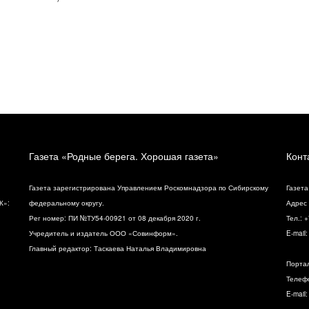
Газета «Родные берега. Хорошая газета»
Конт
Газета зарегистрирована Управлением Роскомнадзора по Сибирскому
Газета
К»:
федеральному округу.
Адрес 
Рег номер: ПИ №ТУ54-00921 от 08 декабря 2020 г.
Тел.: 
Учредитель и издатель ООО «Совинформ».
E-mail
Главный редактор: Таскаева Наталья Владимировна
Порта
Телефо
E-mail