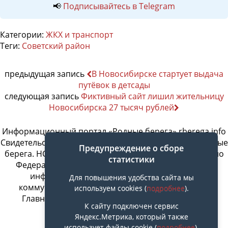
📢
Подписывайтесь в Telegram
Категории:
ЖКХ и транспорт
Теги:
Советский район
предыдущая запись
В Новосибирске стартует выдача
путёвок в детсады
следующая запись
Фиктивный сайт лишил жительницу
Новосибирска 27 тысяч рублей
Информационный портал «Родные берега» rberega.info
Свидетельство о регистрации сетевого издания «Родные
Предупреждение о сборе
берега. НСК»: Эл № ФС77-74717 от 11.01.2019 г., выдано
статистики
Федеральной службой по надзору в сфере связи,
информационных технологий и массовых
Для повышения удобства сайта мы
коммуникаций. Учредитель ООО «СовИнформ».
используем cookies (
подробнее
).
Главный редактор Байжанов Ерлан Омарович
К сайту подключен сервис
Яндекс.Метрика, который также
использует файлы cookie (
подробнее
).