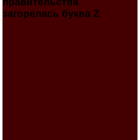
правительства
загорелась буква Z