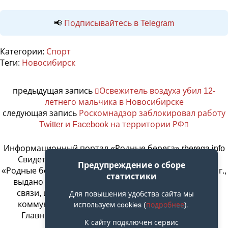
📢
Подписывайтесь в Telegram
Категории:
Спорт
Теги:
Новосибирск
предыдущая запись
Освежитель воздуха убил 12-
летнего мальчика в Новосибирске
следующая запись
Роскомнадзор заблокировал работу
Twitter и Facebook на территории РФ
Информационный портал «Родные берега» rberega.info
Свидетельство о регистрации сетевого издания
Предупреждение о сборе
«Родные берега. НСК»: Эл № ФС77-74717 от 11.01.2019 г.,
статистики
выдано Федеральной службой по надзору в сфере
связи, информационных технологий и массовых
Для повышения удобства сайта мы
коммуникаций. Учредитель ООО «СовИнформ».
используем cookies (
подробнее
).
Главный редактор Байжанов Ерлан Омарович
К сайту подключен сервис