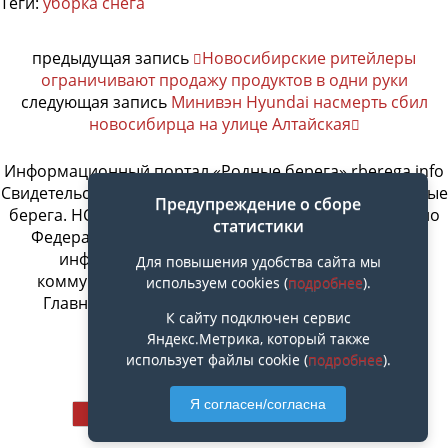
Теги:
уборка снега
предыдущая запись
Новосибирские ритейлеры
ограничивают продажу продуктов в одни руки
следующая запись
Минивэн Hyundai насмерть сбил
новосибирца на улице Алтайская
Информационный портал «Родные берега» rberega.info
Свидетельство о регистрации сетевого издания «Родные
Предупреждение о сборе
берега. НСК»: Эл № ФС77-74717 от 11.01.2019 г., выдано
статистики
Федеральной службой по надзору в сфере связи,
информационных технологий и массовых
Для повышения удобства сайта мы
коммуникаций. Учредитель ООО «СовИнформ».
используем cookies (
подробнее
).
Главный редактор Байжанов Ерлан Омарович
К сайту подключен сервис
Яндекс.Метрика, который также
использует файлы cookie (
подробнее
).
Наверх
Я согласен/согласна
Мобильн.
Компьютерная