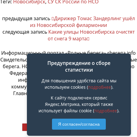
Теги:
Новосибирск
,
СУ СК России по НСО
предыдущая запись
Дирижер Томас Зандерлинг ушёл
из Новосибирской филармонии
следующая запись
Какие улицы Новосибирска очистят
от снега 9 марта
Информационный портал «Родные берега» rberega.info
Свидетельство о регистрации сетевого издания «Родные
Предупреждение о сборе
берега. НСК»: Эл № ФС77-74717 от 11.01.2019 г., выдано
статистики
Федеральной службой по надзору в сфере связи,
информационных технологий и массовых
Для повышения удобства сайта мы
коммуникаций. Учредитель ООО «СовИнформ».
используем cookies (
подробнее
).
Главный редактор Байжанов Ерлан Омарович
К сайту подключен сервис
Яндекс.Метрика, который также
использует файлы cookie (
подробнее
).
Наверх
Я согласен/согласна
Мобильн.
Компьютерная