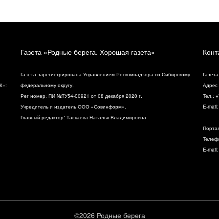
Газета «Родные берега. Хорошая газета»
Конт
Газета зарегистрирована Управлением Роскомнадзора по Сибирскому
Газета
К»:
федеральному округу.
Адрес 
Рег номер: ПИ №ТУ54-00921 от 08 декабря 2020 г.
Тел.: 
Учредитель и издатель ООО «Совинформ».
E-mail
Главный редактор: Таскаева Наталья Владимировна
Порта
Телефо
E-mail
©2026 Родные берега