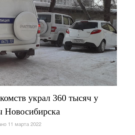
комств украл 360 тысяч у
ы Новосибирска
но 11 марта 2022