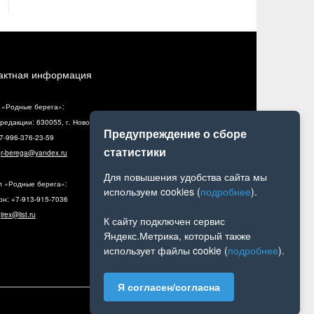
актная информация
 «Родные берега»:
редакции: 630055, г. Новосибирск, ул. Разъездная, 10, оф. 5
Предупреждение о сборе
+7-996-376-23-59
статистики
:
r-berega@yandex.ru
Для повышения удобства сайта мы
л «Родные берега»:
используем cookies (
подробнее
).
н: +7-913-915-7036
:
irex@list.ru
К сайту подключен сервис
Яндекс.Метрика, который также
использует файлы cookie (
подробнее
).
Я согласен/согласна