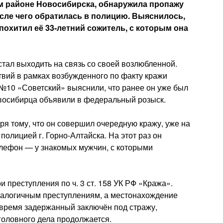
м районе Новосибирска, обнаружила пропажу
осле чего обратилась в полицию. Выяснилось,
похитил её 33-летний сожитель, с которым она
тал выходить на связь со своей возлюбленной.
твий в рамках возбужденного по факту кражи
 №10 «Советский» выяснили, что ранее он уже был
новосибирца объявили в федеральный розыск.
я тому, что он совершил очередную кражу, уже на
полицией г. Горно-Алтайска. На этот раз он
лефон — у знакомых мужчин, с которыми
и преступления по ч. 3 ст. 158 УК РФ «Кража».
аналогичным преступлениям, а местонахождение
время задержанный заключён под стражу,
головного дела продолжается.