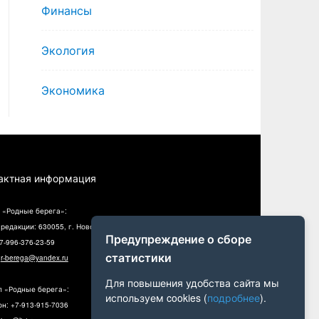
Финансы
Экология
Экономика
актная информация
 «Родные берега»:
редакции: 630055, г. Новосибирск, ул. Разъездная, 10, оф. 5
Предупреждение о сборе
+7-996-376-23-59
статистики
:
r-berega@yandex.ru
Для повышения удобства сайта мы
л «Родные берега»:
используем cookies (
подробнее
).
н: +7-913-915-7036