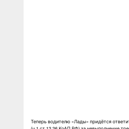
Теперь водителю «Лады» придётся ответи
(ч.1 ст.12.26 КоАП РФ) за невыполнение 