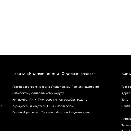
Газета «Родные берега. Хорошая газета»
Конт
Газета зарегистрирована Управлением Роскомнадзора по
Газета
Сибирскому федеральному округу.
Адрес 
Рег номер: ПИ №ТУ54-00921 от 08 декабря 2020 г.
Тел.: 
по
Учредитель и издатель ООО «Совинформ».
E-mail
Главный редактор: Таскаева Наталья Владимировна
Порта
Телефо