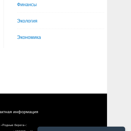
Финансы
Экология
Экономика
актная информация
 «Родные берега»: