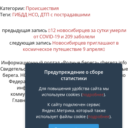
Категории:
Происшествия
Теги:
ГИБДД НСО
,
ДТП с пострадавшими
предыдущая запись
12 новосибирцев за сутки умерли
от COVID-19 и 209 заболели
следующая запись
Новосибирцев приглашают в
космическое путешествие 9 апреля
Информационный портал «Родные берега» rberega.info
Свидетельство о регистрации сетевого издания «Родные
Предупреждение о сборе
берега. НСК»: Эл № ФС77-74717 от 11.01.2019 г., выдано
статистики
Федеральной службой по надзору в сфере связи,
информационных технологий и массовых
Для повышения удобства сайта мы
коммуникаций. Учредитель ООО «СовИнформ».
используем cookies (
подробнее
).
Главный редактор Байжанов Ерлан Омарович
К сайту подключен сервис
Яндекс.Метрика, который также
использует файлы cookie (
подробнее
).
Наверх