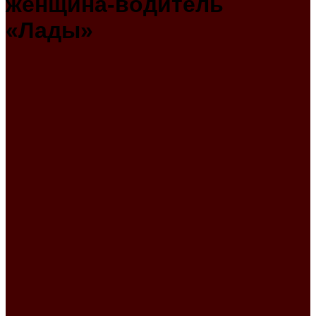
женщина-водитель
«Лады»