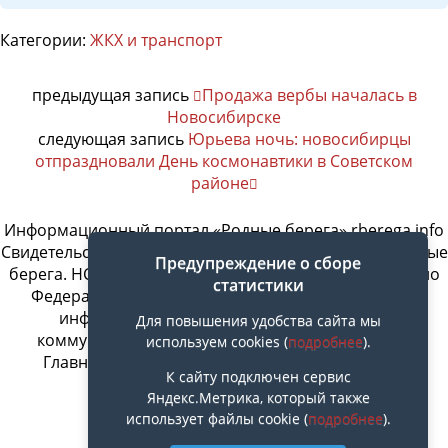
Категории:
ЖКХ и транспорт
предыдущая запись
Продажа вербы началась в
Новосибирске
следующая запись
Юрьева ночь: новосибирцы
отпраздновали День космонавтики в Советском
районе
Информационный портал «Родные берега» rberega.info
Свидетельство о регистрации сетевого издания «Родные
Предупреждение о сборе
берега. НСК»: Эл № ФС77-74717 от 11.01.2019 г., выдано
статистики
Федеральной службой по надзору в сфере связи,
информационных технологий и массовых
Для повышения удобства сайта мы
коммуникаций. Учредитель ООО «СовИнформ».
используем cookies (
подробнее
).
Главный редактор Байжанов Ерлан Омарович
К сайту подключен сервис
Яндекс.Метрика, который также
использует файлы cookie (
подробнее
).
Наверх