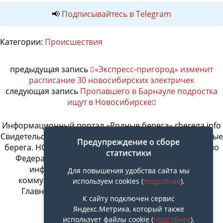
📢
Подписывайтесь в Telegram
Категории:
Происшествия
предыдущая запись
«Экспресс-пригород» изменит
расписание 30 новосибирских электричек
следующая запись
Пропавшего в Барнауле подростка
ищут в Новосибирске
Информационный портал «Родные берега» rberega.info
Свидетельство о регистрации сетевого издания «Родные
Предупреждение о сборе
берега. НСК»: Эл № ФС77-74717 от 11.01.2019 г., выдано
статистики
Федеральной службой по надзору в сфере связи,
информационных технологий и массовых
Для повышения удобства сайта мы
коммуникаций. Учредитель ООО «СовИнформ».
используем cookies (
подробнее
).
Главный редактор Байжанов Ерлан Омарович
К сайту подключен сервис
Яндекс.Метрика, который также
использует файлы cookie (
подробнее
).