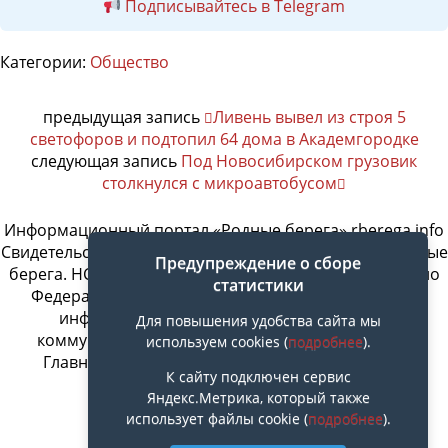
Подписывайтесь в Telegram
Категории:
Общество
предыдущая запись
Ливень вывел из строя 5
светофоров и подтопил 64 дома в Академгородке
следующая запись
Под Новосибирском грузовик
столкнулся с микроавтобусом
Информационный портал «Родные берега» rberega.info
Свидетельство о регистрации сетевого издания «Родные
Предупреждение о сборе
берега. НСК»: Эл № ФС77-74717 от 11.01.2019 г., выдано
статистики
Федеральной службой по надзору в сфере связи,
информационных технологий и массовых
Для повышения удобства сайта мы
коммуникаций. Учредитель ООО «СовИнформ».
используем cookies (
подробнее
).
Главный редактор Байжанов Ерлан Омарович
К сайту подключен сервис
Яндекс.Метрика, который также
использует файлы cookie (
подробнее
).
Наверх