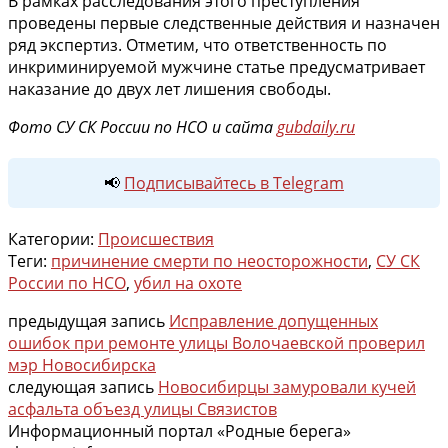
В рамках расследования этого преступления
проведены первые следственные действия и назначен
ряд экспертиз. Отметим, что ответственность по
инкриминируемой мужчине статье предусматривает
наказание до двух лет лишения свободы.
Фото СУ СК России по НСО и сайта
gubdaily.ru
📢
Подписывайтесь в Telegram
Категории:
Происшествия
Теги:
причинение смерти по неосторожности
,
СУ СК
России по НСО
,
убил на охоте
предыдущая запись
Исправление допущенных
ошибок при ремонте улицы Волочаевской проверил
мэр Новосибирска
следующая запись
Новосибирцы замуровали кучей
асфальта объезд улицы Связистов
Информационный портал «Родные берега»