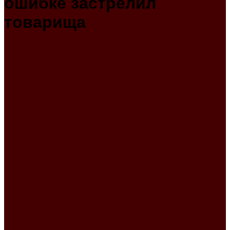
ошибке застрелил
товарища