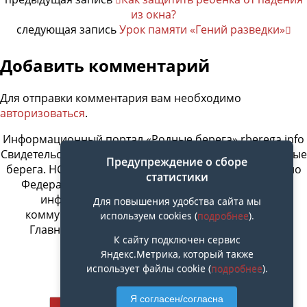
из окна?
следующая запись
Урок памяти «Гений разведки»
Добавить комментарий
Для отправки комментария вам необходимо
авторизоваться
.
Информационный портал «Родные берега» rberega.info
Свидетельство о регистрации сетевого издания «Родные
Предупреждение о сборе
берега. НСК»: Эл № ФС77-74717 от 11.01.2019 г., выдано
статистики
Федеральной службой по надзору в сфере связи,
информационных технологий и массовых
Для повышения удобства сайта мы
коммуникаций. Учредитель ООО «СовИнформ».
используем cookies (
подробнее
).
Главный редактор Байжанов Ерлан Омарович
К сайту подключен сервис
Яндекс.Метрика, который также
использует файлы cookie (
подробнее
).
Наверх
Я согласен/согласна
Мобильн.
Компьютерная