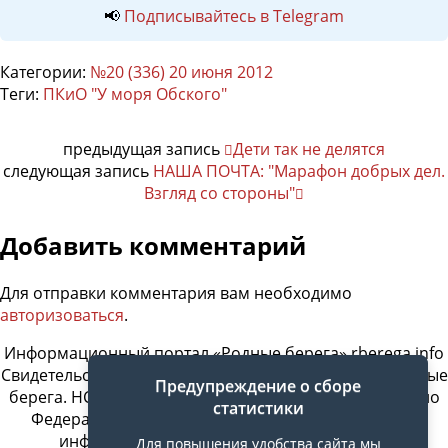
📢
Подписывайтесь в Telegram
Категории:
№20 (336) 20 июня 2012
Теги:
ПКиО "У моря Обского"
предыдущая запись
Дети так не делятся
следующая запись
НАША ПОЧТА: "Марафон добрых дел.
Взгляд со стороны"
Добавить комментарий
Для отправки комментария вам необходимо
авторизоваться
.
Информационный портал «Родные берега» rberega.info
Свидетельство о регистрации сетевого издания «Родные
Предупреждение о сборе
берега. НСК»: Эл № ФС77-74717 от 11.01.2019 г., выдано
статистики
Федеральной службой по надзору в сфере связи,
информационных технологий и массовых
Для повышения удобства сайта мы